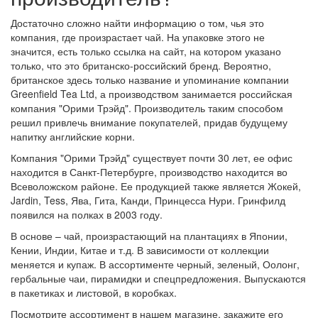
Достаточно сложно найти информацию о том, чья это
компания, где произрастает чай. На упаковке этого не
значится, есть только ссылка на сайт, на котором указано
только, что это британско-российский бренд. Вероятно,
британское здесь только название и упоминание компании
Greenfield Tea Ltd, а производством занимается российская
компания "Орими Трэйд". Производитель таким способом
решил привлечь внимание покупателей, придав будущему
напитку английские корни.
Компания "Орими Трэйд" существует почти 30 лет, ее офис
находится в Санкт-Петербурге, производство находится во
Всеволожском районе. Ее продукцией также является Жокей,
Jardin, Tess, Ява, Гита, Канди, Принцесса Нури. Гринфилд
появился на полках в 2003 году.
В основе – чай, произрастающий на плантациях в Японии,
Кении, Индии, Китае и т.д. В зависимости от коллекции
меняется и купаж. В ассортименте черный, зеленый, Оолонг,
гербальные чаи, пирамидки и спецпредложения. Выпускаются
в пакетиках и листовой, в коробках.
Посмотрите ассортимент в нашем магазине, закажите его