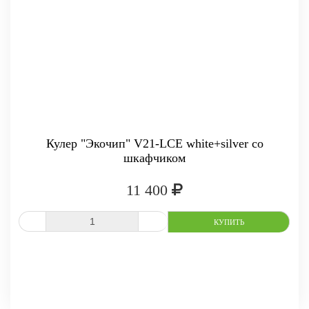
Кулер "Экочип" V21-LCE white+silver со
шкафчиком
11 400
-
+
КУПИТЬ
СРАВНИТЬ
В ИЗБРАННОЕ