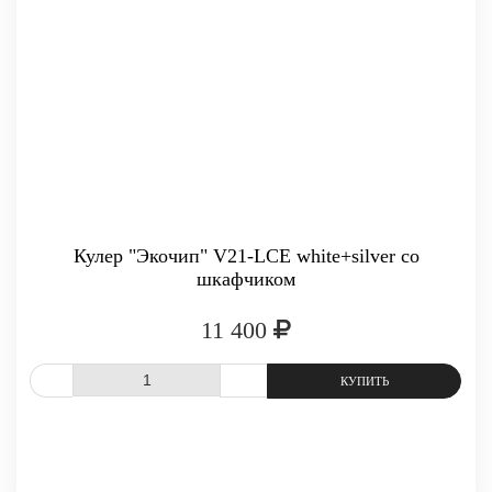
Кулер "Экочип" V21-LCE white+silver со
шкафчиком
11 400
СРАВНИТЬ
В ИЗБРАННОЕ