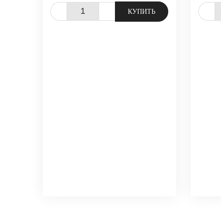
-
+
-
КУПИТЬ