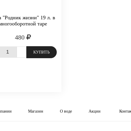
а "Родник жизни" 19 л. в
многооборотной таре
480
+
КУПИТЬ
мпании
Магазин
О воде
Акции
Конта