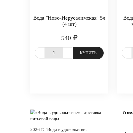
Вода "Ново-Иерусалимская" 5л
Вод
(4 шт)
540
-
+
-
КУПИТЬ
О ко
2026 © "Вода в удовольствие":