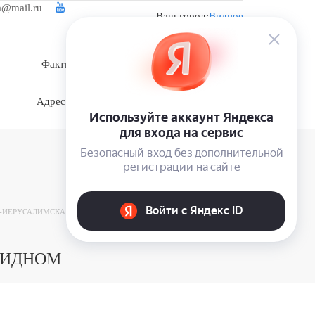
a@mail.ru
Ваш город:
Видное
Войти
Фактический адрес: Московская область, д.
Корсаково, ул. Изумрудная, участок 5
Адрес магазина: г. Истра, п. Пионерский, ул.
Школьная, д. 4
-ИЕРУСАЛИМСКАЯ" 1,2 Л. НЕГАЗИРОВАННАЯ. (6 ШТ)
 ВИДНОМ