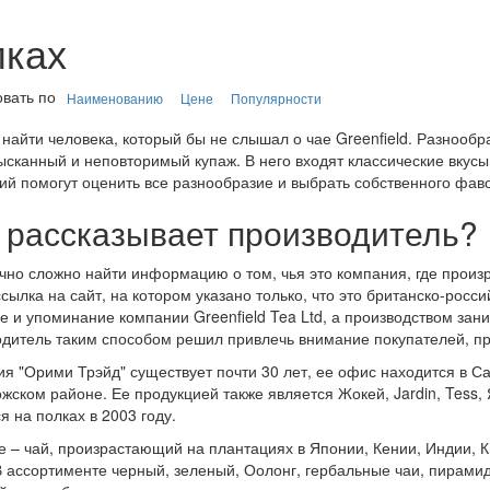
мках
вать по
Наименованию
Цене
Популярности
найти человека, который бы не слышал о чае Greenfield. Разнообр
ысканный и неповторимый купаж. В него входят классические вкусы
ий помогут оценить все разнообразие и выбрать собственного фав
 рассказывает производитель?
чно сложно найти информацию о том, чья это компания, где произра
ссылка на сайт, на котором указано только, что это британско-росс
е и упоминание компании Greenfield Tea Ltd, а производством зан
дитель таким способом решил привлечь внимание покупателей, пр
я "Орими Трэйд" существует почти 30 лет, ее офис находится в Са
жском районе. Ее продукцией также является Жокей, Jardin, Tess,
я на полках в 2003 году.
е – чай, произрастающий на плантациях в Японии, Кении, Индии, Ки
В ассортименте черный, зеленый, Оолонг, гербальные чаи, пирами