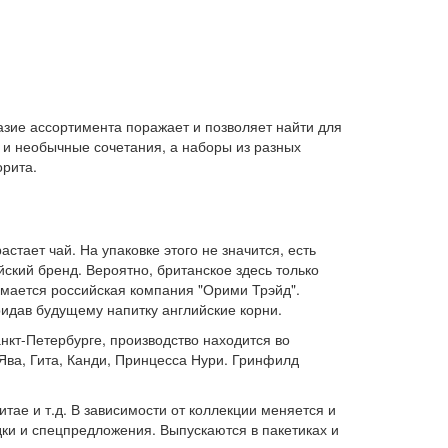
азие ассортимента поражает и позволяет найти для
 и необычные сочетания, а наборы из разных
орита.
стает чай. На упаковке этого не значится, есть
ийский бренд. Вероятно, британское здесь только
имается российская компания "Орими Трэйд".
идав будущему напитку английские корни.
нкт-Петербурге, производство находится во
 Ява, Гита, Канди, Принцесса Нури. Гринфилд
тае и т.д. В зависимости от коллекции меняется и
дки и спецпредложения. Выпускаются в пакетиках и