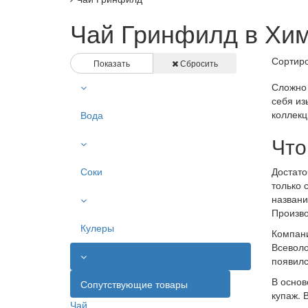
Чай Гринфилд в Хи
Сортиро
Показать
Сбросить
Сложно 
себя из
коллекц
Вода
Что
Соки
Достато
только 
названи
Произво
Кулеры
Компани
Всеволо
появилс
В основ
Сопутствующие товары
купаж. 
Чай