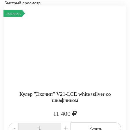
Быстрый просмотр
НОВИНКА
Кулер "Экочип" V21-LCE white+silver со
шкафчиком
11 400
-
+
Купить