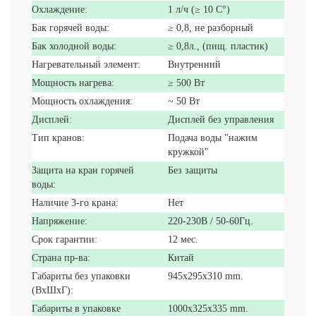
Охлаждение:
1 л/ч (≥ 10 C°)
Бак горячей воды:
≥ 0,8, не разборный
Бак холодной воды:
≥ 0,8л., (пищ. пластик)
Нагревательный элемент:
Внутренний
Мощность нагрева:
≥ 500 Вт
Мощность охлаждения:
~ 50 Вт
Дисплей:
Дисплей без управления
Тип кранов:
Подача воды "нажим
кружкой"
Защита на кран горячей
Без защиты
воды:
Наличие 3-го крана:
Нет
Напряжение:
220-230В / 50-60Гц.
Срок гарантии:
12 мес.
Страна пр-ва:
Китай
Габариты без упаковки
945x295x310 mm.
(ВxШxГ):
Габариты в упаковке
1000x325x335 mm.