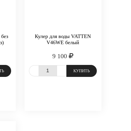
без
Кулер для воды VATTEN
з)
V46WE белый
9 100
-
+
ТЬ
КУПИТЬ