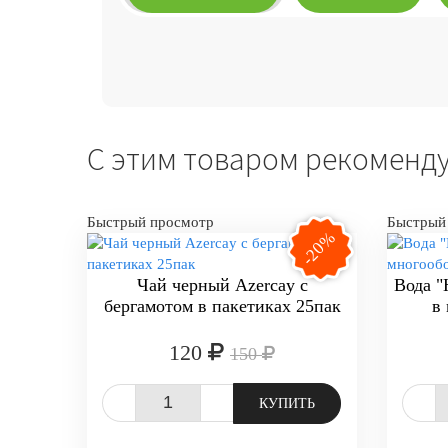
С этим товаром рекоменд
Быстрый просмотр
Быстрый
-20%
Чай черный Azercay с
Вода "
бергамотом в пакетиках 25пак
в
120
150
-
+
-
КУПИТЬ