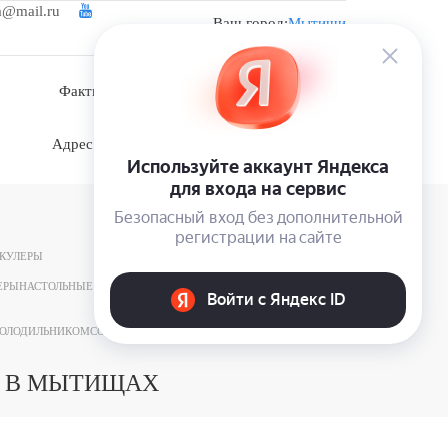
a@mail.ru
Ваш город:
Мытищи
Войти
Фактический адрес: Московская область, д.
Корсаково, ул. Изумрудная, участок 5
Адрес магазина: г. Истра, п. Пионерский, ул.
Школьная, д. 4
КУЛЕРЫ
ЕРЫ
НАСТОЛЬНЫЕ КУЛЕРЫ
ХОЛОДИЛЬНИКОМ
СО ШКАФЧИКОМ
С НИЖНЕЙ ЗАГРУЗКОЙ
E В МЫТИЩАХ