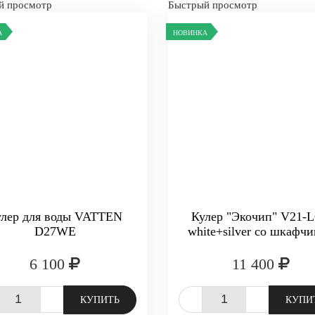
й просмотр
Быстрый просмотр
А
НОВИНКА
улер для воды VATTEN
Кулер "Экочип" V21-
D27WE
white+silver со шкафч
6 100
11 400
+
-
+
КУПИТЬ
КУПИ