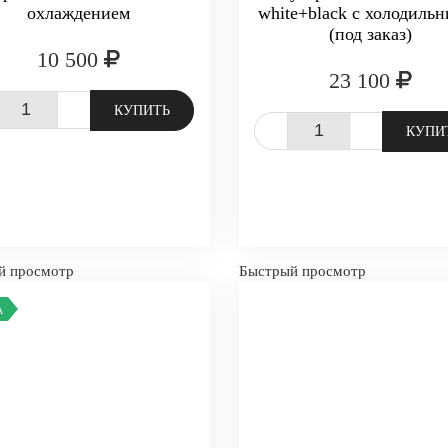
охлаждением
white+black с холодиль
(под заказ)
10 500
23 100
+
КУПИТЬ
-
+
КУПИ
й просмотр
Быстрый просмотр
А