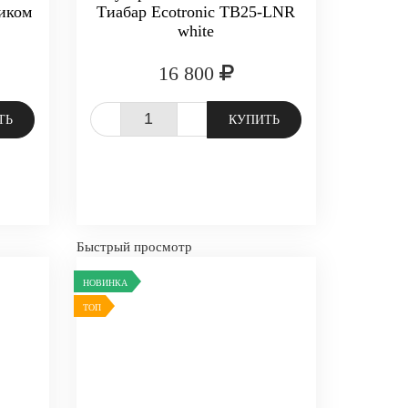
ником
Тиабар Ecotronic TB25-LNR
white
16 800
-
+
ТЬ
КУПИТЬ
Быстрый просмотр
НОВИНКА
ТОП