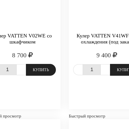
лер VATTEN V02WE со
Кулер VATTEN V41WF 
шкафчиком
охлаждения (под зака
8 700
9 400
+
-
+
КУПИТЬ
КУПИ
й просмотр
Быстрый просмотр