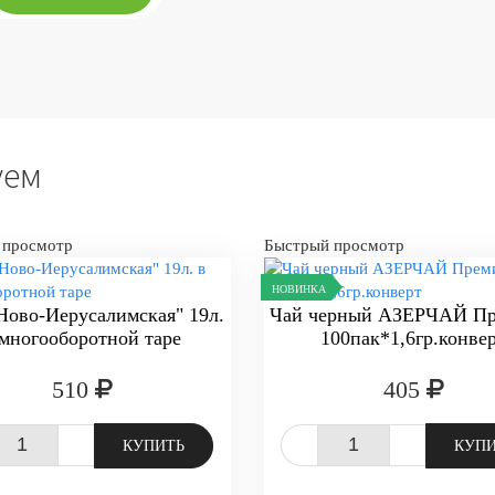
уем
 просмотр
Быстрый просмотр
НОВИНКА
Ново-Иерусалимская" 19л.
Чай черный АЗЕРЧАЙ Пр
 многооборотной таре
100пак*1,6гр.конве
510
405
+
-
+
КУПИТЬ
КУП