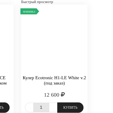
Быстрый просмотр
НОВИНКА
LCE
Кулер Ecotronic H1-LE White v.2
иком
(под заказ)
12 600
-
+
ТЬ
КУПИТЬ