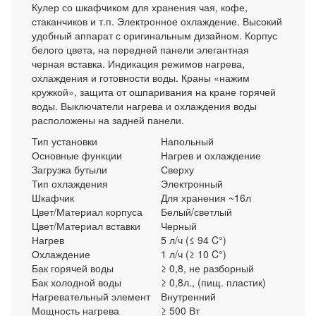
Кулер со шкафчиком для хранения чая, кофе,
стаканчиков и т.п. Электронное охлаждение. Высокий
удобный аппарат с оригинальным дизайном. Корпус
белого цвета, на передней панели элегантная
черная вставка. Индикация режимов нагрева,
охлаждения и готовности воды. Краны «нажим
кружкой», защита от ошпаривания на кране горячей
воды. Выключатели нагрева и охлаждения воды
расположены на задней панели.
Тип установки
Напольный
Основные функции
Нагрев и охлаждение
Загрузка бутыли
Сверху
Тип охлаждения
Электронный
Шкафчик
Для хранения ~16л
Цвет/Материал корпуса
Белый/светлый
Цвет/Материал вставки
Черный
Нагрев
5 л/ч (≤ 94 C°)
Охлаждение
1 л/ч (≥ 10 C°)
Бак горячей воды
≥ 0,8, не разборный
Бак холодной воды
≥ 0,8л., (пищ. пластик)
Нагревательный элемент
Внутренний
Мощность нагрева
≥ 500 Вт