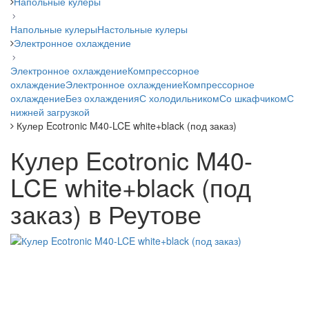
Напольные кулеры
Напольные кулеры
Настольные кулеры
Электронное охлаждение
Электронное охлаждение
Компрессорное
охлаждение
Электронное охлаждение
Компрессорное
охлаждение
Без охлаждения
С холодильником
Со шкафчиком
С
нижней загрузкой
Кулер Ecotronic M40-LCE white+black (под заказ)
Кулер Ecotronic M40-
LCE white+black (под
заказ) в Реутове