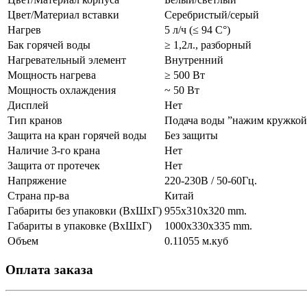
Цвет/Материал вставки
Серебристый/серый
Нагрев
5 л/ч (≤ 94 C°)
Бак горячей воды
≥ 1,2л., разборный
Нагревательный элемент
Внутренний
Мощность нагрева
≥ 500 Вт
Мощность охлаждения
~ 50 Вт
Дисплей
Нет
Тип кранов
Подача воды ”нажим кружкой
Защита на кран горячей воды
Без защиты
Наличие 3-го крана
Нет
Защита от протечек
Нет
Напряжение
220-230В / 50-60Гц.
Страна пр-ва
Китай
Габариты без упаковки (ВxШxГ)
955x310x320 mm.
Габариты в упаковке (ВxШxГ)
1000x330x335 mm.
Объем
0.11055 м.куб
Оплата заказа