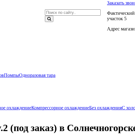
Заказать зво
Фактический 
участок 5
Адрес магазин
ов
Помпы
Одноразовая тара
ое охлаждение
Компрессорное охлаждение
Без охлаждения
С хол
.2 (под заказ) в Солнечногорск