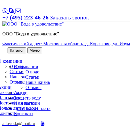
+7 (495) 223-46-26
Заказать звонок
ООО "Вода в удовольствие"
Фактический адрес: Московская область, д. Корсаково, ул. Изумр
Каталог
Меню
О компании
О воде
О компании
Статьи
О воде
Наша жизнь
Статьи
Отзывы
Наша жизнь
Акции
Отзывы
Заказать воду
Акции
Наш магазин
Заказать воду
Доставка и оплата
Наш магазин
Польза лития в воде
Доставка и оплата
Контакты
Контакты
allovoda@mail.ru