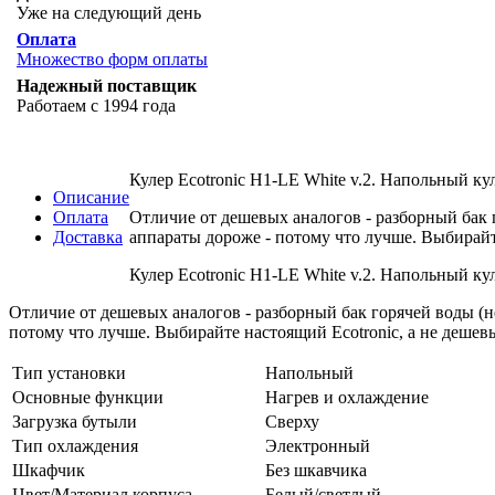
Уже на следующий день
Оплата
Множество форм оплаты
Надежный поставщик
Работаем с 1994 года
Кулер Ecotronic H1-LE White v.2. Напольный к
Описание
Оплата
Отличие от дешевых аналогов - разборный бак 
Доставка
аппараты дороже - потому что лучше. Выбирайте
Кулер Ecotronic H1-LE White v.2. Напольный к
Отличие от дешевых аналогов - разборный бак горячей воды (н
потому что лучше. Выбирайте настоящий Ecotronic, а не дешев
Тип установки
Напольный
Основные функции
Нагрев и охлаждение
Загрузка бутыли
Сверху
Тип охлаждения
Электронный
Шкафчик
Без шкавчика
Цвет/Материал корпуса
Белый/светлый