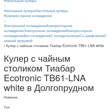
Напольные кулеры
Напольные кулеры
Настольные кулеры
Компрессорное охлаждение
Электронное охлаждение
Компрессорное
охлаждение
Электронное охлаждение
Компрессорное
охлаждение
Без охлаждения
С холодильником
Со шкафчиком
С
нижней загрузкой
Кулер с чайным столиком Тиабар Ecotronic TB61-LNA white
Кулер с чайным
столиком Тиабар
Ecotronic TB61-LNA
white в Долгопрудном
Новинка
Топ