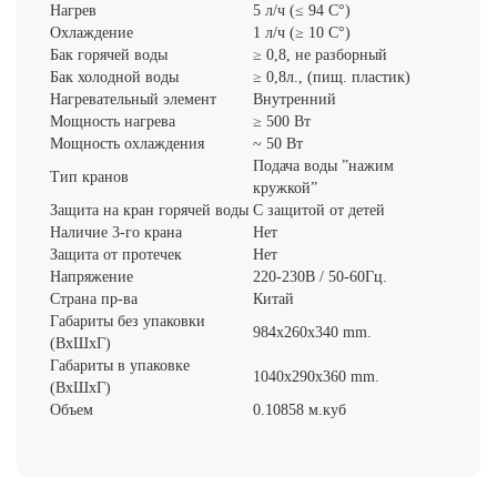
Нагрев
5 л/ч (≤ 94 C°)
Охлаждение
1 л/ч (≥ 10 C°)
Бак горячей воды
≥ 0,8, не разборный
Бак холодной воды
≥ 0,8л., (пищ. пластик)
Нагревательный элемент
Внутренний
Мощность нагрева
≥ 500 Вт
Мощность охлаждения
~ 50 Вт
Подача воды ”нажим
Тип кранов
кружкой”
Защита на кран горячей воды
С защитой от детей
Наличие 3-го крана
Нет
Защита от протечек
Нет
Напряжение
220-230В / 50-60Гц.
Страна пр-ва
Китай
Габариты без упаковки
984x260x340 mm.
(ВxШxГ)
Габариты в упаковке
1040x290x360 mm.
(ВxШxГ)
Объем
0.10858 м.куб